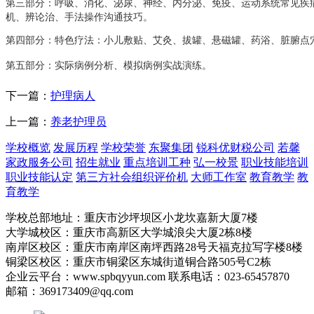
第三部分：呼吸、消化、泌尿、神经、内分泌、免疫、运动系统常见疾
机、辨论治、手法操作沟通技巧。
第四部分：特色疗法：小儿敷贴、艾灸、拔罐、悬磁罐、药浴、脏腑点
第五部分：实际病例分析、模拟病例实战演练。
下一篇：
护理病人
上一篇：
养老护理员
学校概览
发展历程
学校荣誉
东聚集团
锐科优财税公司
若馨
家政服务公司
招生就业
重点培训工种
弘一校景
职业技能培训
职业技能认定
第三方社会组织评价机
大师工作室
教育教学
教
育教学
学校总部地址：重庆市沙坪坝区小龙坎嘉新大厦7楼
大学城校区：重庆市高新区大学城浪尖大厦2栋8楼
南岸区校区：重庆市南岸区南坪西路28号天福克拉写字楼8楼
铜梁区校区：重庆市铜梁区东城街道铜合路505号C2栋
企业云平台：www.spbqyyun.com 联系电话：023-65457870
邮箱：369173409@qq.com