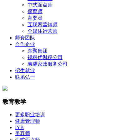
中式面点师
保育师
育婴员
互联网营销师
全媒体运营师
师资团队
合作企业
东聚集团
锐科优财税公司
若馨家政服务公司
招生就业
联系弘一
教育教学
更多职业培训
健康管理师
IYB
美容师
西式面点师