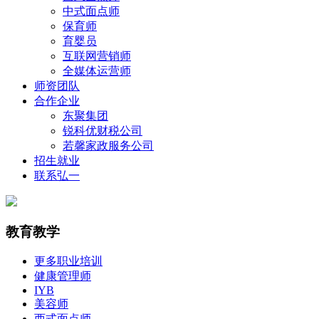
中式面点师
保育师
育婴员
互联网营销师
全媒体运营师
师资团队
合作企业
东聚集团
锐科优财税公司
若馨家政服务公司
招生就业
联系弘一
教育教学
更多职业培训
健康管理师
IYB
美容师
西式面点师