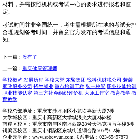
材料，并需按照机构或考试中心的要求进行报名和鉴
定。
考试时间并非全国统一，考生需根据所在地的考试安排
合理规划备考时间，并留意官方发布的考试信息和通
知。
下一篇：
没有了
上一篇：
重庆健康管理师
学校概览
发展历程
学校荣誉
东聚集团
锐科优财税公司
若馨
家政服务公司
招生就业
重点培训工种
弘一校景
职业技能培训
职业技能认定
第三方社会组织评价机
大师工作室
教育教学
教
育教学
学校总部地址：重庆市沙坪坝区小龙坎嘉新大厦7楼
大学城校区：重庆市高新区大学城浪尖大厦2栋8楼
南岸区校区：重庆市南岸区南坪西路28号天福克拉写字楼8楼
铜梁区校区：重庆市铜梁区东城街道铜合路505号C2栋
企业云平台：www.spbqyyun.com 联系电话：023-65457870