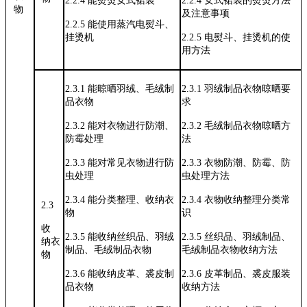
2.2.4
能熨烫女式裙装
2.2.4
女式裙装的熨烫方法
物
及注意事项
2.2.5
能使用蒸汽电熨斗、
挂烫机
2.2.5
电熨斗、挂烫机的使
用方法
2.3.1
能晾晒羽绒、毛绒制
2.3.1
羽绒制品衣物晾晒要
品衣物
求
2.3.2
能对衣物进行防潮、
2.3.2
毛绒制品衣物晾晒方
防霉处理
法
2.3.3
能对常见衣物进行防
2.3.3
衣物防潮、防霉、防
虫处理
虫处理方法
2.3.4
能分类整理、收纳衣
2.3.4
衣物收纳整理分类常
2.3
物
识
收
2.3.5
能收纳丝织品、羽绒
2.3.5
丝织品、羽绒制品、
纳衣
制品、毛绒制品衣物
毛绒制品衣
物收纳方法
物
2.3.6
能收纳皮革、裘皮制
2.3.6
皮革制品、裘皮服装
品衣物
收纳方法