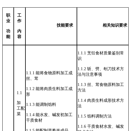
职
工
业
作
技能要求
相关知识要求
功
内
能
容
1.1.1
烹饪食材质量鉴别常
识
1.1.2
斩、劈、剞刀技术方
1.1.1
能将食物原料加工成
法与注意事
项
丝、茸
1.1.3
丝、茸食物原料加工
1.1.2
能将肉质生料加工成
方法
1.1
形
1.1.4
肉质生料成形技术方
加
1.1.3
能调制馅料
法
工配
菜
1.1.4
能水发、碱发初加工
1.1.5
馅料调制方法
干质食材
1.1.6
干质食材水发、碱发
1.1.5
能配制菜肴半成品