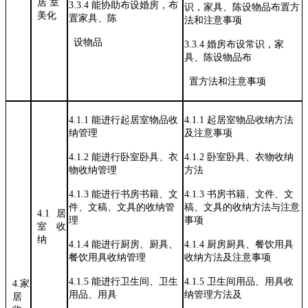
居
室
3.3.4
能协助布设婚房，布
识，家具、陈设
物品布置方
美化
置家具、陈
法和注意事项
设物品
3.3.4
婚房布设常识，家
具、陈设物品布
置方法和注意事项
4.1.1
能进行起居室物品收
4.1.1
起居室物品收纳方法
纳管理
及注意事项
4.1.2
能进行卧室卧具、衣
4.1.2
卧室卧具、衣物收纳
物收纳管理
方法
4.1.3
能进行书房书籍、文
4.1.3
书房书籍、文件、文
件、文稿、
文具的收纳管
稿、文具的收
纳方法与注意
4.1
居
理
事项
室
收
纳
4.1.4
能进行厨房、厨具、
4.1.4
厨房厨具、餐饮用具
餐饮用具收
纳管理
收纳方法及注
意事项
4.1.5
能进行卫生间、卫生
4.1.5
卫生间用品、用具收
4.家
用品、用具
纳管理方法及
居