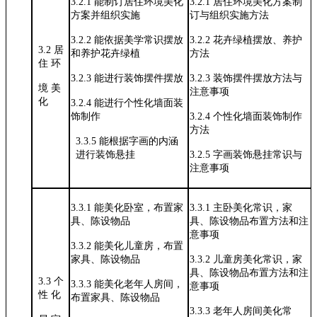
3.2.1
能制订居住环境美化
3.2.1
居住环境美化方案制
方案并组织
实施
订与组织实施
方法
3.2.2
能依据美学常识摆放
3.2.2
花卉绿植摆放、养护
3.2 居
和养护花卉
绿植
方法
住 环
3.2.3
能进行装饰摆件摆放
3.2.3
装饰摆件摆放方法与
境
美
注意事项
化
3.2.4
能进行个性化墙面装
饰制作
3.2.4
个性化墙面装饰制作
方法
3.3.5 能根据字画的内涵
进行装饰悬挂
3.2.5
字画装饰悬挂常识与
注意事项
3.3.1
能美化卧室，布置家
3.3.1
主卧美化常识，家
具、陈设物
品
具、陈设物品布
置方法和注
意事项
3.3.2
能美化儿童房，布置
家具、陈设
物品
3.3.2
儿童房美化常识，家
具、陈设物品
布置方法和注
3.3 个
3.3.3
能美化老年人房间，
意事项
性 化
布置家具、
陈设物品
3.3.3
老年人房间美化常