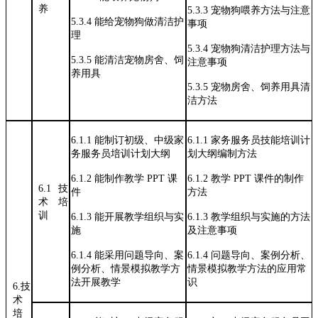
养
5.3.3
宠物狗喂养方法与注意
5.3.4
能给宠物狗做清洁护
事项
理
5.3.4
宠物狗清洁护理方法与
5.3.5
能清洁宠物房舍、饲
注意事项
养用具
5.3.5
宠物房舍、饲养用具清
洁方法
6.1.1
能制订初级、中级家
6.1.1
家务服务员技能培训计
务服务员培
训计划大纲
划大纲编制
方法
6.1.2
能制作教学
PPT
课
6.1.2
教学
PPT
课件的制作
6.1
技
件
方法
术
培
训
6.1.3
能开展教学组织与实
6.1.3
教学组织与实施的方法
施
及注意事项
6.1.4
能采用问题导向、案
6.1.4
问题导向、案例分析、
例分析、情
景模拟教学方
情景模拟教
学方法的应用常
法开展教学
识
6.技
术
培