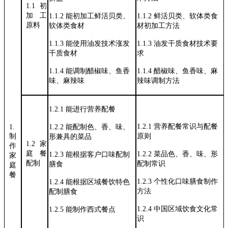
1.1
初
加
工
1.1.2
能初加工鲜活贝类、
1.1.2
鲜活贝类、软体类食
原料
软体类食材
材初加工方法
1.1.3
能使用油发技术涨发
1.1.3
油发干质食材技术要
干质食材
求
1.1.4
能调制醋椒味、鱼香
1.1.4
醋椒味、鱼香味、麻
味、麻辣味
辣味调制方法
1.2.1
能进行营养配餐
1.2.1
营养配餐常识与配餐
1.
1.2.2
能配制色、香、味、
制
原则
形兼具的菜
品
1.2
家
作
庭
餐
1.2.2
菜品色、香、味、形
1.2.3
能根据客户口味配制
家
配制
配制常识
膳食
庭
餐
1.2.3
个性化口味膳食制作
1.2.4
能根据区域餐饮特色
方法
配制膳食
1.2.4
中国区域饮食文化常
1.2.5
能制作西式餐点
识