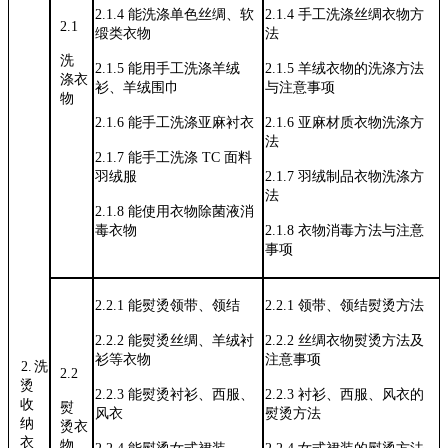
2.1.4
能洗涤单色丝绸、软
2.1.4
手工洗涤丝绸衣物方
2.1
缎类衣物
法
洗
2.1.5
能用手工洗涤羊绒
2.1.5
羊绒衣物的洗涤方法
涤衣
衫、羊绒围巾
与注意事项
物
2.1.6
能手工洗涤亚麻衬衣
2.1.6
亚麻材质衣物洗涤方
法
2.1.7
能手工洗涤
TC
面料
羽绒服
2.1.7
羽绒制品衣物洗涤方
法
2.1.8
能使用衣物除菌液消
毒衣物
2.1.8
衣物消毒方法与注意
事项
2.2.1
能熨烫领带、领结
2.2.1
领带、领结熨烫方法
2.2.2
能熨烫丝绸、羊绒衬
2.2.2
丝绸衣物熨烫方法及
衫等衣物
注意事项
2.洗
2.2
烫
2.2.3
能熨烫衬衫、西服、
2.2.3
衬衫、西服、风衣的
收
熨
风衣
熨烫方法
纳
烫衣
衣
物