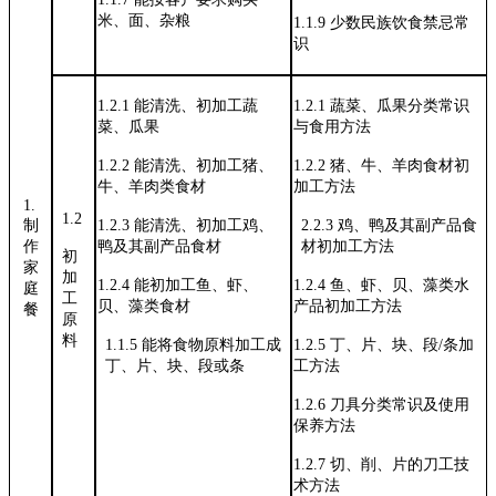
米、面、杂粮
1.1.9
少数民族饮食禁忌常
识
1.2.1
能清洗、初加工蔬
1.2.1
蔬菜、瓜果分类常识
菜、瓜果
与食用方法
1.2.2
能清洗、初加工猪、
1.2.2
猪、牛、羊肉食材初
牛、羊肉类
食材
加工方法
1.
1.2
制
1.2.3
能清洗、初加工鸡、
2.2.3 鸡、鸭及其副产品食
作
鸭及其副产
品食材
材初加工方法
初
家
加
1.2.4
能初加工鱼、虾、
1.2.4
鱼、虾、贝、藻类水
庭
工
贝、藻类食材
产品初加工方
法
餐
原
料
1.1.5
能将食物原料加工成
1.2.5
丁、片、块、段
/条加
丁、片、块、段或条
工方法
1.2.6
刀具分类常识及使用
保养方法
1.2.7
切、削、片的刀工技
术方法