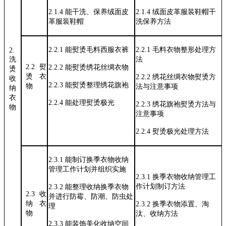
2.1.4
能干洗、保养绒面皮
2.1.4
绒面皮革服装鞋帽干
革服装鞋帽
洗保养方法
2.2.1
能熨烫毛料西服衣裤
2.2.1
毛料衣物整形处理方
2.
洗
法
2.2
熨
2.2.2
能熨烫绣花丝绸衣物
烫
烫
衣
2.2.2
绣花丝绸衣物熨烫方
收
2.2.3
能熨烫整理绣花旗袍
物
法与注意事项
纳
衣
2.2.4
能处理熨烫极光
2.2.3
绣花旗袍熨烫方法与
物
注意事项
2.2.4
熨烫极光处理方法
2.3.1
能制订换季衣物收纳
管理工作计
划并组织实施
2.3.1
换季衣物收纳管理工
作计划制订方
法
2.3.2
能整理收纳换季衣物
2.3
收
并进行防
霉、防潮、防虫处
纳
衣
2.3.2
换季衣物添置、淘
理
物
汰、收纳方法
2.3.3
能装饰美化收纳空间