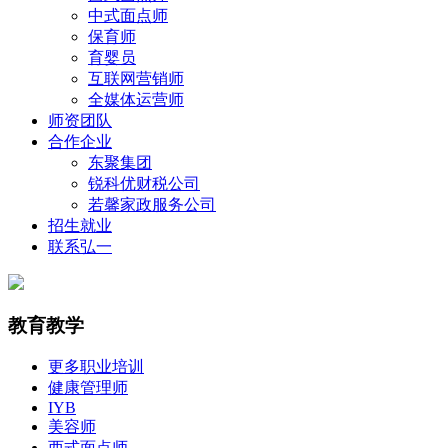
中式面点师
保育师
育婴员
互联网营销师
全媒体运营师
师资团队
合作企业
东聚集团
锐科优财税公司
若馨家政服务公司
招生就业
联系弘一
教育教学
更多职业培训
健康管理师
IYB
美容师
西式面点师