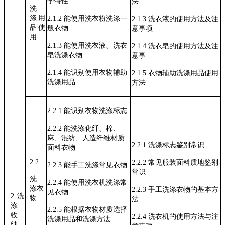
学特性
法
洗
涤用
2.1.2
能使用洗衣粉洗涤一
2.1.3
洗衣液的使用方法及注
品
使
般衣物
意事项
用
2.1.3
能使用洗衣液、洗衣
2.1.4
洗衣皂的使用方法及注
皂洗涤衣物
意事
2.1.4
能识别使用衣物辅助
2.1.5
衣物辅助洗涤用品使用
洗涤用品
方法
2.2.1
能识别衣物洗涤标志
2.2.2
能洗涤化纤、棉、
麻、混纺、人
造纤维材质
2.2.1
洗涤标志鉴别常识
面料衣物
2.2
2.2.2
常见服装面料质地鉴别
2.2.3
能手工洗涤常见衣物
常识
洗
2.2.4
能使用洗衣机洗涤常
涤衣
2.2.3
手工洗涤衣物的基本方
见衣物
2.洗
物
法
涤
2.2.5
能根据衣物材质选择
收
2.2.4
洗衣机的使用方法与注
洗涤用品和
洗涤方法
纳