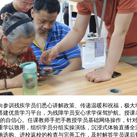
向参训残疾学员们悉心讲解政策、传递温暖和祝福，极大
建优质学习平台，为残障学员安心求学保驾护航。授课老
员的自信心。任课教师手把手教授学员基础网络操作，针
重学以致用，组织学员分组实操演练，沉浸式体验直播全
施选购、进校返校的检查与完善工作，及时解答学员课后