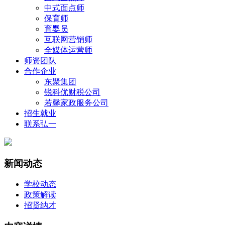
中式面点师
保育师
育婴员
互联网营销师
全媒体运营师
师资团队
合作企业
东聚集团
锐科优财税公司
若馨家政服务公司
招生就业
联系弘一
新闻动态
学校动态
政策解读
招贤纳才