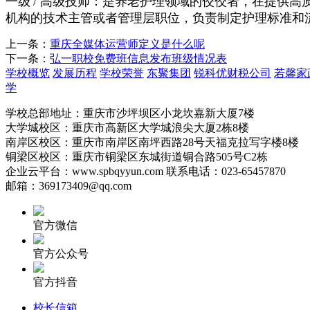
一级
/
高级技师：是养老护理领域的佼佼者，在提供高
机构的技术主管或者管理层职位，负责制定护理标准和
上一条：
重庆全媒体运营师定义是什么呢
下一条：
弘一职校免费班信息发布班级情况表
学校概览
发展历程
学校荣誉
东聚集团
锐科优财税公司
若馨家
学
学校总部地址：重庆市沙坪坝区小龙坎嘉新大厦7楼
大学城校区：重庆市高新区大学城浪尖大厦2栋8楼
南岸区校区：重庆市南岸区南坪西路28号天福克拉写字楼8楼
铜梁区校区：重庆市铜梁区东城街道铜合路505号C2栋
企业云平台：www.spbqyyun.com 联系电话：023-65457870
邮箱：369173409@qq.com
官方微信
官方公众号
官方抖音
校长信箱