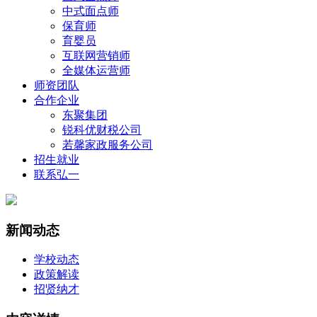
中式面点师
保育师
育婴员
互联网营销师
全媒体运营师
师资团队
合作企业
东聚集团
锐科优财税公司
若馨家政服务公司
招生就业
联系弘一
新闻动态
学校动态
政策解读
招贤纳才