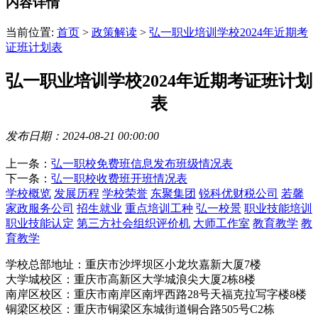
内容详情
当前位置:
首页
>
政策解读
>
弘一职业培训学校2024年近期考
证班计划表
弘一职业培训学校2024年近期考证班计划
表
发布日期：2024-08-21 00:00:00
上一条：
弘一职校免费班信息发布班级情况表
下一条：
弘一职校收费班开班情况表
学校概览
发展历程
学校荣誉
东聚集团
锐科优财税公司
若馨
家政服务公司
招生就业
重点培训工种
弘一校景
职业技能培训
职业技能认定
第三方社会组织评价机
大师工作室
教育教学
教
育教学
学校总部地址：重庆市沙坪坝区小龙坎嘉新大厦7楼
大学城校区：重庆市高新区大学城浪尖大厦2栋8楼
南岸区校区：重庆市南岸区南坪西路28号天福克拉写字楼8楼
铜梁区校区：重庆市铜梁区东城街道铜合路505号C2栋