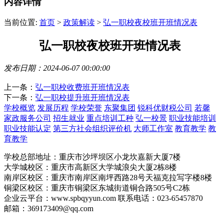
内容详情
当前位置:
首页
>
政策解读
>
弘一职校夜校班开班情况表
弘一职校夜校班开班情况表
发布日期：2024-06-07 00:00:00
上一条：
弘一职校收费班开班情况表
下一条：
弘一职校提升班开班情况表
学校概览
发展历程
学校荣誉
东聚集团
锐科优财税公司
若馨
家政服务公司
招生就业
重点培训工种
弘一校景
职业技能培训
职业技能认定
第三方社会组织评价机
大师工作室
教育教学
教
育教学
学校总部地址：重庆市沙坪坝区小龙坎嘉新大厦7楼
大学城校区：重庆市高新区大学城浪尖大厦2栋8楼
南岸区校区：重庆市南岸区南坪西路28号天福克拉写字楼8楼
铜梁区校区：重庆市铜梁区东城街道铜合路505号C2栋
企业云平台：www.spbqyyun.com 联系电话：023-65457870
邮箱：369173409@qq.com