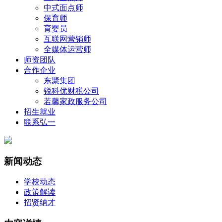
中式面点师
保育师
育婴员
互联网营销师
全媒体运营师
师资团队
合作企业
东聚集团
锐科优财税公司
若馨家政服务公司
招生就业
联系弘一
新闻动态
学校动态
政策解读
招贤纳才