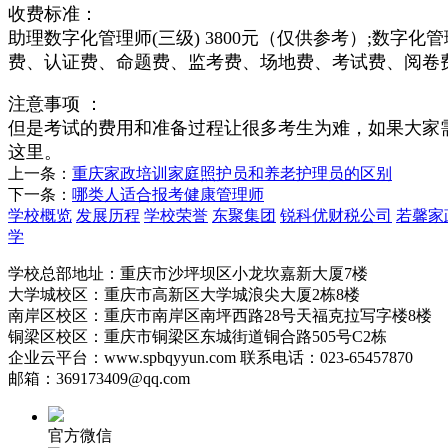
收费标准：
助理数字化管理师(三级) 3800元（仅供参考）;数字化
费、认证费、命题费、监考费、场地费、考试费、阅卷
注意事项 ：
但是考试的费用和准备过程让很多考生为难，如果大家
这里。
上一条：
重庆家政培训家庭照护员和养老护理员的区别
下一条：
哪类人适合报考健康管理师
学校概览
发展历程
学校荣誉
东聚集团
锐科优财税公司
若馨家
学
学校总部地址：重庆市沙坪坝区小龙坎嘉新大厦7楼
大学城校区：重庆市高新区大学城浪尖大厦2栋8楼
南岸区校区：重庆市南岸区南坪西路28号天福克拉写字楼8楼
铜梁区校区：重庆市铜梁区东城街道铜合路505号C2栋
企业云平台：www.spbqyyun.com 联系电话：023-65457870
邮箱：369173409@qq.com
官方微信