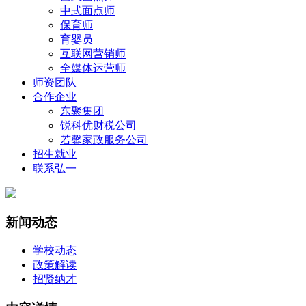
中式面点师
保育师
育婴员
互联网营销师
全媒体运营师
师资团队
合作企业
东聚集团
锐科优财税公司
若馨家政服务公司
招生就业
联系弘一
新闻动态
学校动态
政策解读
招贤纳才